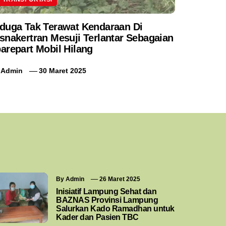
duga Tak Terawat Kendaraan Di
Kibar Ed
snakertran Mesuji Terlantar Sebagaian
ala Indo
arepart Mobil Hilang
By
Admin
y
Admin
30 Maret 2025
By
Admin
26 Maret 2025
Inisiatif Lampung Sehat dan
BAZNAS Provinsi Lampung
Salurkan Kado Ramadhan untuk
Kader dan Pasien TBC