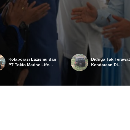
 Mobil Hilang
Kolaborasi Lazismu dan
Diduga Tak Terawat
PT Tokio Marine Life
Kendaraan Di
Insurance Indonesia
Disnakertran Mesuj
Salurkan ...
Terlantar Sebagaia
sparepart ...