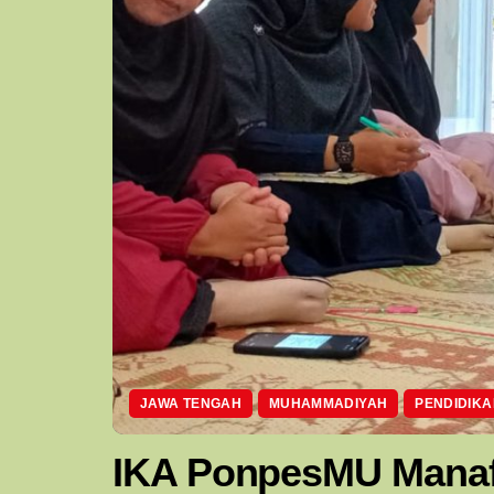
JAWA TENGAH
MUHAMMADIYAH
PENDIDIKA
IKA PonpesMU Manaf