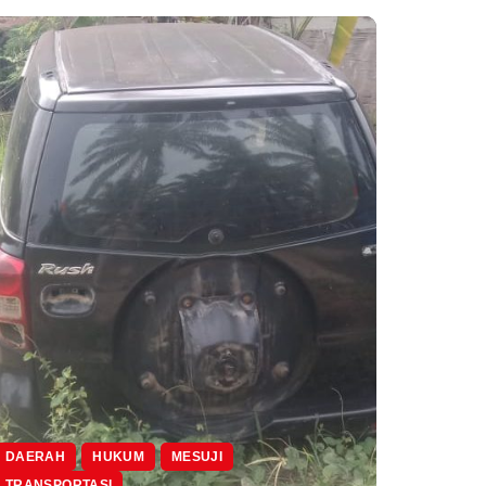
DAERAH
HUKUM
MESUJI
TRANSPORTASI
INTERNA