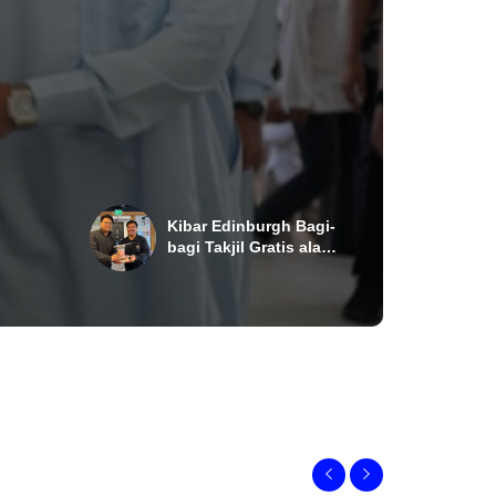
Kibar Edinburgh Bagi-
bagi Takjil Gratis ala
i
Indonesia di Eropa
n